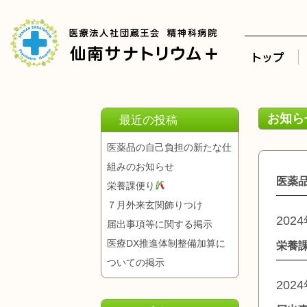
お知ら
最近の投稿
医薬品の自己負担の新たな仕
組みのお知らせ
医薬
栄養課便り
７月外来玄関飾りつけ
202
届出事項等に関する掲示
医療DX推進体制整備加算に
栄養
ついての掲示
202