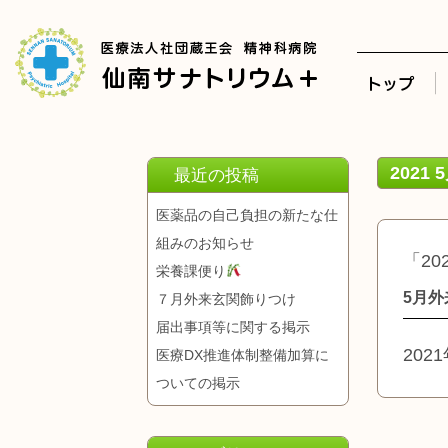
2021 
最近の投稿
医薬品の自己負担の新たな仕
組みのお知らせ
「20
栄養課便り
5月
７月外来玄関飾りつけ
届出事項等に関する掲示
202
医療DX推進体制整備加算に
ついての掲示