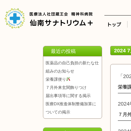
2024 
最近の投稿
医薬品の自己負担の新たな仕
組みのお知らせ
「20
栄養課便り
栄養
７月外来玄関飾りつけ
届出事項等に関する掲示
202
医療DX推進体制整備加算に
ついての掲示
７月