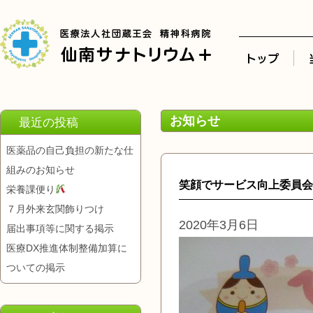
お知らせ
最近の投稿
医薬品の自己負担の新たな仕
組みのお知らせ
笑顔でサービス向上委員会
栄養課便り
７月外来玄関飾りつけ
2020年3月6日
届出事項等に関する掲示
医療DX推進体制整備加算に
ついての掲示