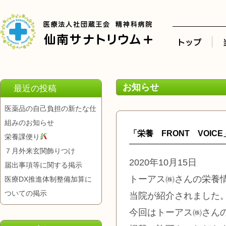
お知らせ
最近の投稿
医薬品の自己負担の新たな仕
組みのお知らせ
「栄養 FRONT VOICE
栄養課便り
７月外来玄関飾りつけ
2020年10月15日
届出事項等に関する掲示
トーアス㈱さんの栄養情報
医療DX推進体制整備加算に
ついての掲示
当院が紹介されました
今回はトーアス㈱さん