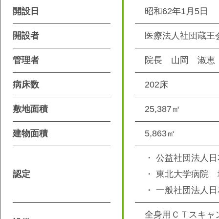
開設日
昭和62年1月5日
開設者
医療法人社団蔵王
管理者
院長 山岡 淑恵
病床数
202床
敷地面積
25,387㎡
建物面積
5,863㎡
・ 公益社団法人
認定
・ 東北大学病院
・ 一般社団法人
全身用ＣＴスキャ