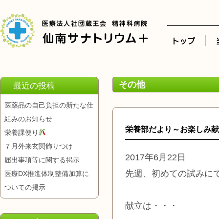
その他
最近の投稿
医薬品の自己負担の新たな仕
組みのお知らせ
栄養部だより～お楽しみ献
栄養課便り
７月外来玄関飾りつけ
2017年6月22日
届出事項等に関する掲示
先週、初めての試みにて 
医療DX推進体制整備加算に
ついての掲示
献立は・・・